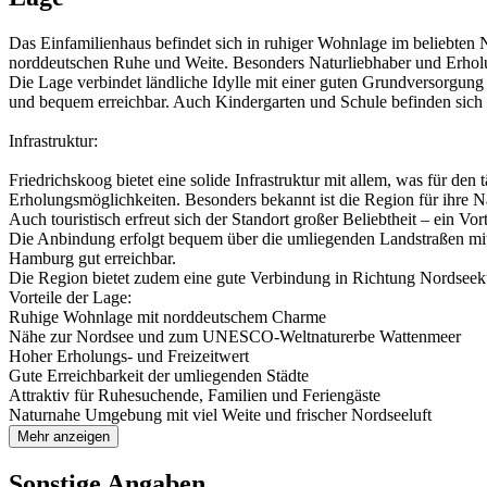
Das Einfamilienhaus befindet sich in ruhiger Wohnlage im beliebte
norddeutschen Ruhe und Weite. Besonders Naturliebhaber und Erholu
Die Lage verbindet ländliche Idylle mit einer guten Grundversorgun
und bequem erreichbar. Auch Kindergarten und Schule befinden sich i
Infrastruktur:
Friedrichskoog bietet eine solide Infrastruktur mit allem, was für de
Erholungsmöglichkeiten. Besonders bekannt ist die Region für ihre 
Auch touristisch erfreut sich der Standort großer Beliebtheit – ein V
Die Anbindung erfolgt bequem über die umliegenden Landstraßen mit
Hamburg gut erreichbar.
Die Region bietet zudem eine gute Verbindung in Richtung Nordseekü
Vorteile der Lage:
Ruhige Wohnlage mit norddeutschem Charme
Nähe zur Nordsee und zum UNESCO-Weltnaturerbe Wattenmeer
Hoher Erholungs- und Freizeitwert
Gute Erreichbarkeit der umliegenden Städte
Attraktiv für Ruhesuchende, Familien und Feriengäste
Naturnahe Umgebung mit viel Weite und frischer Nordseeluft
Mehr anzeigen
Sonstige Angaben