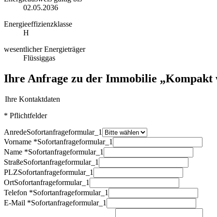
02.05.2036
Energieeffizienzklasse
H
wesentlicher Energieträger
Flüssiggas
Ihre Anfrage zu der Immobilie „Kompakt 
Ihre Kontaktdaten
* Pflichtfelder
Anrede
Sofortanfrageformular_1
Vorname *
Sofortanfrageformular_1
Name *
Sofortanfrageformular_1
Straße
Sofortanfrageformular_1
PLZ
Sofortanfrageformular_1
Ort
Sofortanfrageformular_1
Telefon *
Sofortanfrageformular_1
E-Mail *
Sofortanfrageformular_1