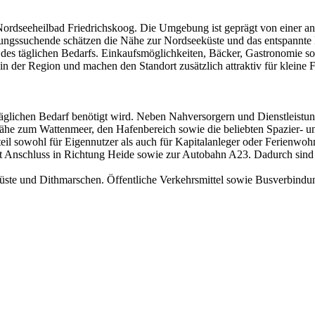
n Nordseeheilbad Friedrichskoog. Die Umgebung ist geprägt von einer 
ngssuchende schätzen die Nähe zur Nordseeküste und das entspannte 
g des täglichen Bedarfs. Einkaufsmöglichkeiten, Bäcker, Gastronomie
n der Region und machen den Standort zusätzlich attraktiv für kleine
n täglichen Bedarf benötigt wird. Neben Nahversorgern und Dienstleistu
Nähe zum Wattenmeer, den Hafenbereich sowie die beliebten Spazier- 
orteil sowohl für Eigennutzer als auch für Kapitalanleger oder Ferienwo
 Anschluss in Richtung Heide sowie zur Autobahn A23. Dadurch sind 
ste und Dithmarschen. Öffentliche Verkehrsmittel sowie Busverbindung