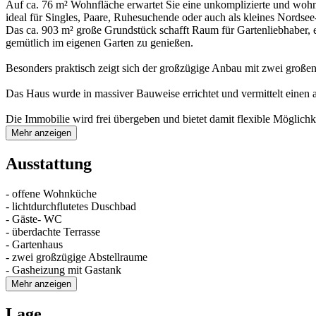
Auf ca. 76 m² Wohnfläche erwartet Sie eine unkomplizierte und wohn
ideal für Singles, Paare, Ruhesuchende oder auch als kleines Nordsee
Das ca. 903 m² große Grundstück schafft Raum für Gartenliebhaber, e
gemütlich im eigenen Garten zu genießen.
Besonders praktisch zeigt sich der großzügige Anbau mit zwei großen
Das Haus wurde in massiver Bauweise errichtet und vermittelt einen
Die Immobilie wird frei übergeben und bietet damit flexible Möglich
Mehr anzeigen
Ausstattung
- offene Wohnküche
- lichtdurchflutetes Duschbad
- Gäste- WC
- überdachte Terrasse
- Gartenhaus
- zwei großzügige Abstellraume
- Gasheizung mit Gastank
Mehr anzeigen
Lage